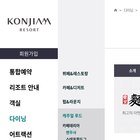
>
다이닝
>
회원가입
통합예약
소개
뷔페&레스토랑
리조트 안내
카페&디저트
객실
펍&라운지
캐주얼 푸드
다이닝
카페테리아
어트랙션
멘무샤
스테프핫도그