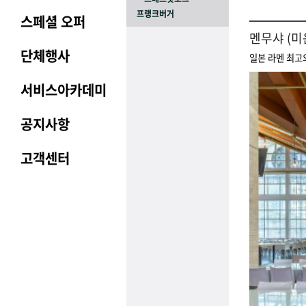
프랭크버거
스페셜 오퍼
멘무샤 (미
단체행사
일본 라멘 최고
서비스아카데미
공지사항
고객센터