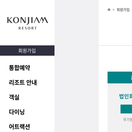
>
회원가입
회원가입
통합예약
리조트 안내
법인회
객실
다이닝
무기명
어트랙션