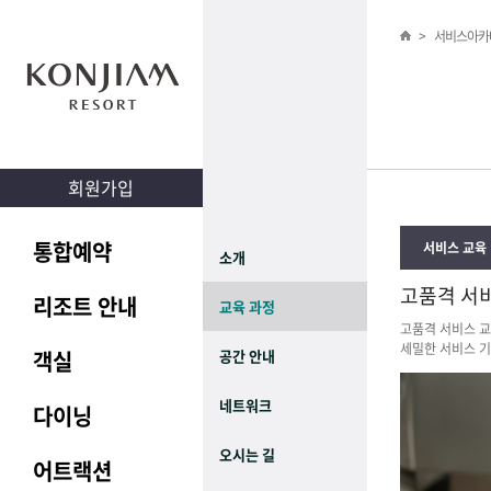
>
서비스아카
회원가입
통합예약
서비스 교육
소개
고품격 서
리조트 안내
교육 과정
고품격 서비스 교
세밀한 서비스 기
객실
공간 안내
네트워크
다이닝
오시는 길
어트랙션