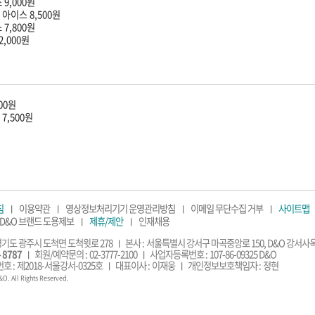
9,000원
아이스 8,500원
7,800원
,000원
00원
7,500원
침
이용약관
영상정보처리기기 운영관리방침
이메일 무단수집 거부
사이트맵
D&O 브랜드 도용제보
제휴/제안
인재채용
기도 광주시 도척면 도척윗로 278
본사 :
서울특별시 강서구 마곡중앙로 150, D&O 강서사옥
 8787
회원/예약문의 :
02-3777-2100
사업자등록번호 :
107-86-09325 D&O
호 :
제2018-서울강서-0325호
대표이사 :
이재웅
개인정보보호책임자 :
정현
O. All Rights Reserved.