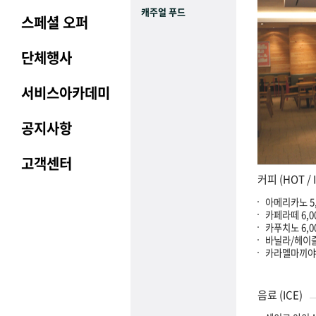
캐주얼 푸드
스페셜 오퍼
단체행사
서비스아카데미
공지사항
고객센터
커피 (HOT / 
아메리카노 5,5
카페라떼 6,00
카푸치노 6,00
바닐라/헤이즐넛
카라멜마끼야또 
음료 (ICE)