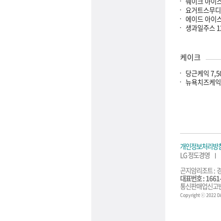
쉐이크 아이스 
요거트스무디 
에이드 아이스 
생과일주스 12
케이크
당근케익 7,5
뉴욕치즈케익 
개인정보처리방
LG 정도경영
곤지암리조트 :
경
대표번호 :
1661-
통신판매업신고번
Copyright ⓒ 2022 D&