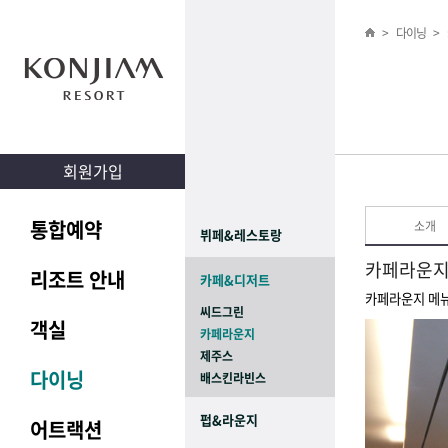
>
다이닝
>
회원가입
통합예약
소개
뷔페&레스토랑
카페라운
리조트 안내
카페&디저트
카페라운지 메
씨드그린
객실
카페라운지
제주스
다이닝
배스킨라빈스
펍&라운지
어트랙션