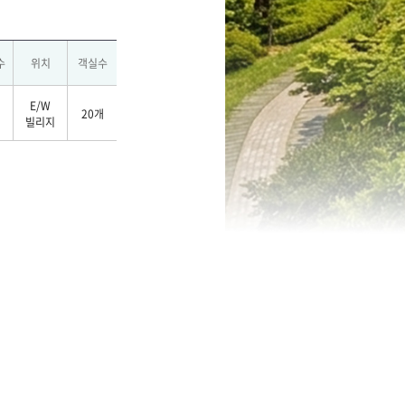
수
위치
객실수
E/W
20개
빌리지