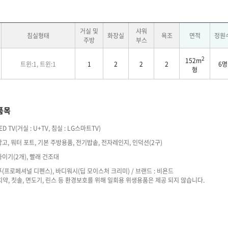
거실 및
샤워
침실형태
화장실
욕조
면적
정원
주방
부스
2
152m
트윈:1, 트윈:1
1
2
2
2
6명
형
품목
ED TV(거실 : U+TV, 침실 : LG스마트TV)
고, 워터 포트, 기본 주방용품, 전기밥솥, 전자레인지, 인덕션(2구)
이기(2개), 빨래 건조대
(프로페셔널 디펜스), 바디워시(딥 모이스처 크리미) / 브랜드 : 비욘드
약, 칫솔, 면도기, 린스 등 환경보호를 위해 일회용 위생용품은 제공 되지 않습니다.