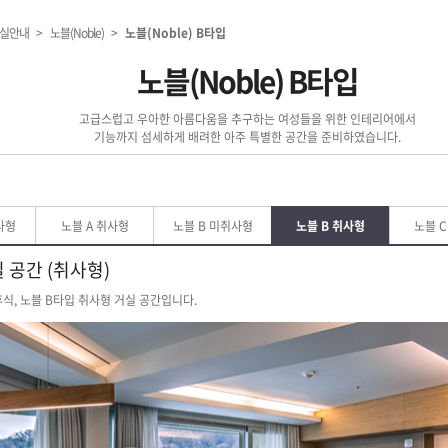
실안내
>
노블(Noble)
>
노블(Noble) B타입
노블(Noble) B타입
고급스럽고 우아한 아름다움을 추구하는 여성들을 위한 인테리어에서
기능까지 섬세하게 배려한 아주 특별한 공간을 준비하였습니다.
사형
노블 A 취사형
노블 B 미취사형
노블 B 취사형
노블 C
실 공간 (취사형)
휴식, 노블 B타입 취사형 거실 공간입니다.