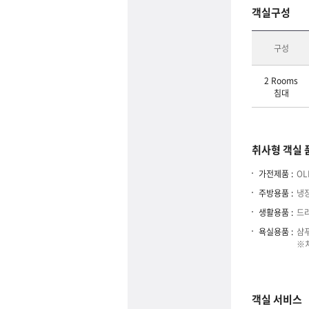
객실구성
구성
2 Rooms
침대
취사형 객실 
가전제품 :
OL
주방용품 :
냉장
생활용품 :
드라
욕실용품 :
샴푸
※치
객실 서비스