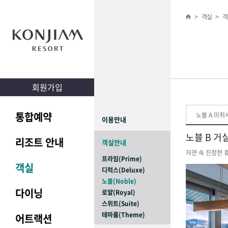
>
객실
>
객
회원가입
통합예약
노블 A 미취
이용안내
노블 B 거
리조트 안내
객실안내
자연 속 진정한 
프라임(Prime)
객실
디럭스(Deluxe)
노블(Noble)
다이닝
로얄(Royal)
스위트(Suite)
테마룸(Theme)
어트랙션